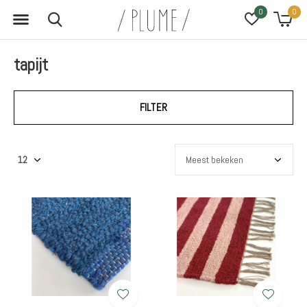
0
0
tapijt
FILTER