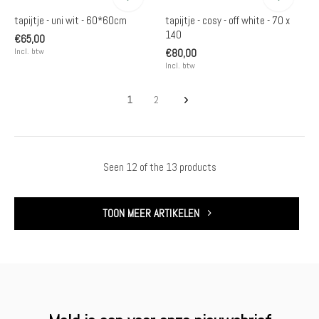
tapijtje - uni wit - 60*60cm
tapijtje - cosy - off white - 70 x
140
€65,00
Incl. btw
€80,00
Incl. btw
1
2
Seen 12 of the 13 products
TOON MEER ARTIKELEN