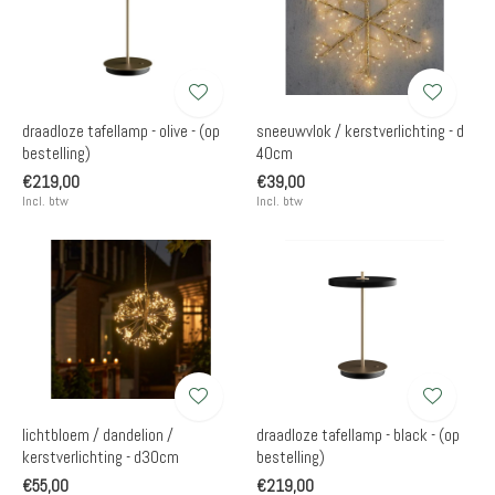
draadloze tafellamp - olive - (op
sneeuwvlok / kerstverlichting - d
bestelling)
40cm
€219,00
€39,00
Incl. btw
Incl. btw
lichtbloem / dandelion /
draadloze tafellamp - black - (op
kerstverlichting - d30cm
bestelling)
€55,00
€219,00