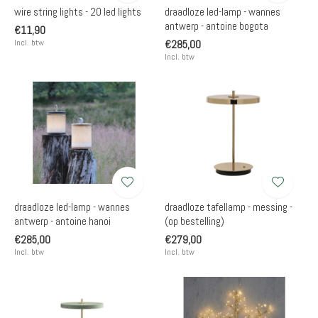
wire string lights - 20 led lights
draadloze led-lamp - wannes
antwerp - antoine bogota
€11,90
Incl. btw
€285,00
Incl. btw
draadloze led-lamp - wannes
draadloze tafellamp - messing -
antwerp - antoine hanoi
(op bestelling)
€285,00
€279,00
Incl. btw
Incl. btw