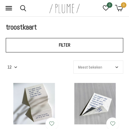
0
0
troostkaart
FILTER