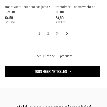
troostkaart - het nare aan jaren /
troostkaart - soms wacht de
bewaren
storm
€4,50
€4,50
Incl. btw
Incl. btw
1
2
3
Seen 12 of the 30 products
TOON MEER ARTIKELEN