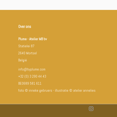
Over ons
Plume - Atelier MB bv
Statielei 87
2640 Mortsel
België
info@byplume.com
+32 (0) 3 290 44 43
BE0689 581 611
foto © inneke gebruers - illustratie © atelier annelies