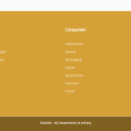
t
Categorieën
cadeaubon
ingen
juweel
jst
verzorging
papier
accessoire
interieur
troost
Cookies - wij respecteren je privacy