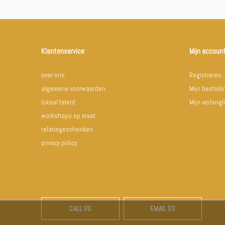
Klantenservice
Mijn accoun
over ons
Registreren
algemene voorwaarden
Mijn bestell
lokaal talent
Mijn verlangli
workshops op maat
relatiegeschenken
privacy policy
CALL US
EMAIL US