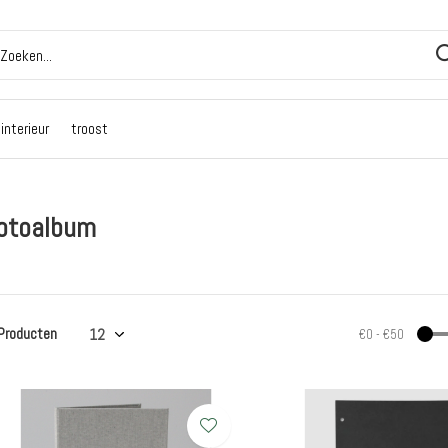
interieur
troost
otoalbum
Producten
€0
-
€50