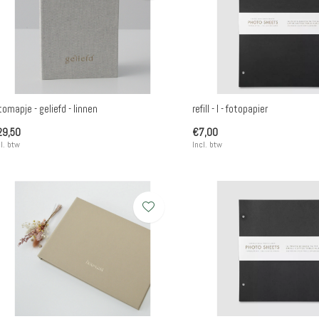
tomapje - geliefd - linnen
refill - l - fotopapier
29,50
€7,00
l. btw
Incl. btw