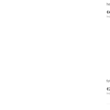
he
€4
Inc
fo
€
Inc