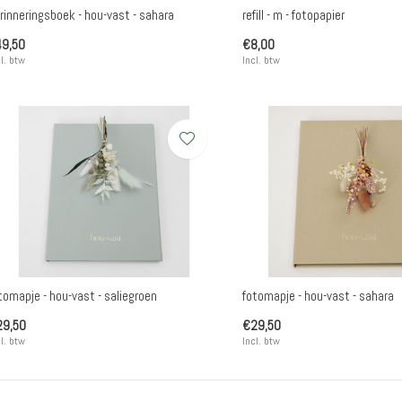
rinneringsboek - hou-vast - sahara
refill - m - fotopapier
9,50
€8,00
l. btw
Incl. btw
tomapje - hou-vast - saliegroen
fotomapje - hou-vast - sahara
29,50
€29,50
l. btw
Incl. btw