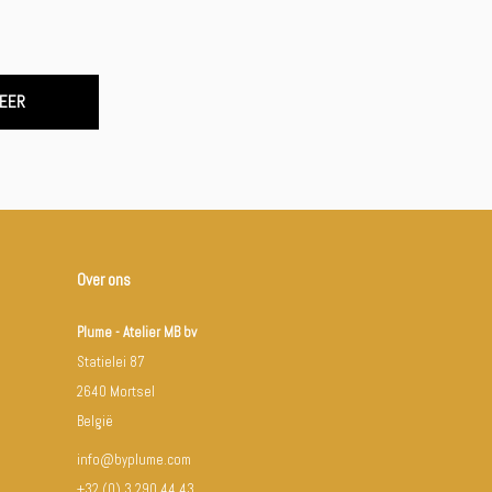
EER
Over ons
Plume - Atelier MB bv
Statielei 87
2640 Mortsel
België
info@byplume.com
+32 (0) 3 290 44 43