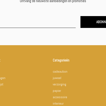
Ontvang de nieuwste aanbiedingen en promoties
ABONN
t
Categorieën
cadeaubon
ingen
juweel
jst
verzorging
papier
accessoire
interieur