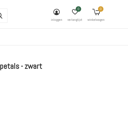
0
0
inloggen
verlanglijst
winkelwagen
 petals - zwart