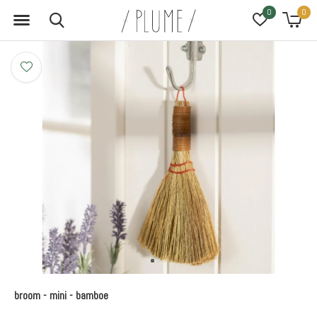
0
0
broom - mini - bamboe