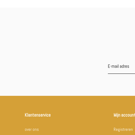
Klantenservice
Mijn accoun
over ons
Registreren