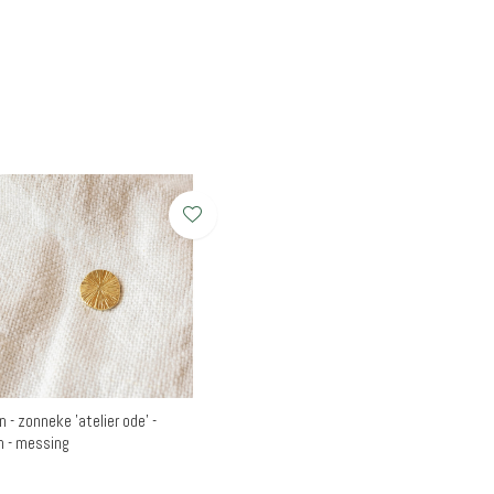
n - zonneke 'atelier ode' -
 - messing