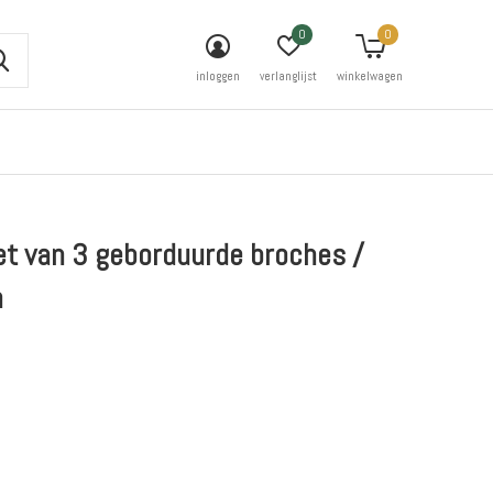
0
0
inloggen
verlanglijst
winkelwagen
et van 3 geborduurde broches /
n