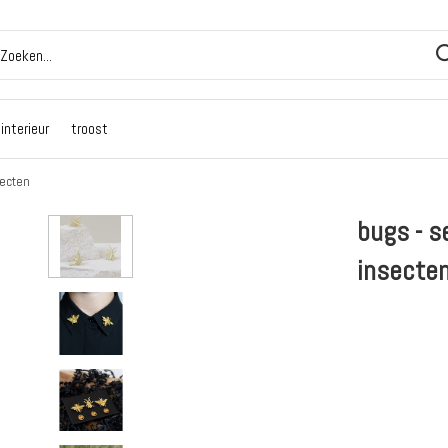
interieur
troost
secten
bugs - s
insecte