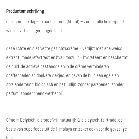
Productomschrijving
egaliserende dag- en nachtcrème (50 ml) – zomer: alle huidtypes /
winter: vette of gemengde huid.
deze lichte en niet vette gezichtscrème – verrijkt met edelweiss
extract, madeliefextract en hyaluronzuur – hydrateert en beschermt
de huid. de actieve bestanddelen in de crème verminderen
oneffenheden en donkere vlekjes, en geven de huid een egale en
stralende teint. biologisch en natuurlijk. zonder parabenen, zonder
parfum, zonder phenoxyethanol.
Cîme = Belgisch, dierproefvrij, natuurlijk & biologisch, fairtrade, op
basis van superfoods uit de Himalaya en zeker ook voor de gevoelige
huid.