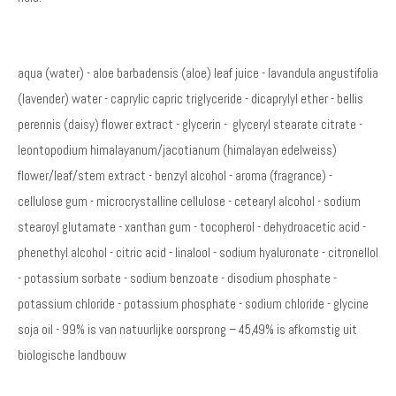
aqua (water) - aloe barbadensis (aloe) leaf juice - lavandula angustifolia
(lavender) water - caprylic capric triglyceride - dicaprylyl ether - bellis
perennis (daisy) flower extract - glycerin - glyceryl stearate citrate -
leontopodium himalayanum/jacotianum (himalayan edelweiss)
flower/leaf/stem extract - benzyl alcohol - aroma (fragrance) -
cellulose gum - microcrystalline cellulose - cetearyl alcohol - sodium
stearoyl glutamate - xanthan gum - tocopherol - dehydroacetic acid -
phenethyl alcohol - citric acid - linalool - sodium hyaluronate - citronellol
- potassium sorbate - sodium benzoate - disodium phosphate -
potassium chloride - potassium phosphate - sodium chloride - glycine
soja oil - 99% is van natuurlijke oorsprong – 45,49% is afkomstig uit
biologische landbouw