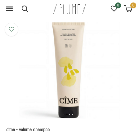
0
0
cîme - volume shampoo