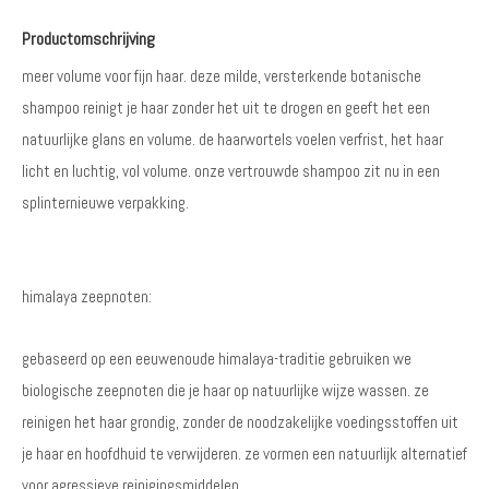
Productomschrijving
meer volume voor fijn haar. deze milde, versterkende botanische
shampoo reinigt je haar zonder het uit te drogen en geeft het een
natuurlijke glans en volume. de haarwortels voelen verfrist, het haar
licht en luchtig, vol volume. onze vertrouwde shampoo zit nu in een
splinternieuwe verpakking.
himalaya zeepnoten:
gebaseerd op een eeuwenoude himalaya-traditie gebruiken we
biologische zeepnoten die je haar op natuurlijke wijze wassen. ze
reinigen het haar grondig, zonder de noodzakelijke voedingsstoffen uit
je haar en hoofdhuid te verwijderen. ze vormen een natuurlijk alternatief
voor agressieve reinigingsmiddelen.