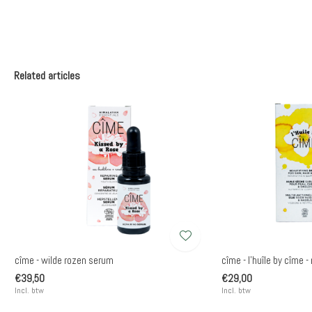
Related articles
cîme - wilde rozen serum
cîme - l'huîle by cîme -
€39,50
€29,00
Incl. btw
Incl. btw