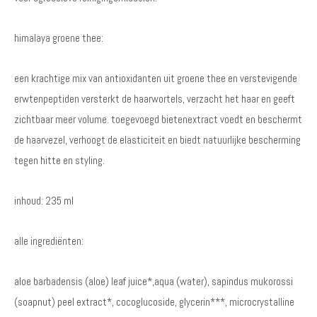
himalaya groene thee:
een krachtige mix van antioxidanten uit groene thee en verstevigende
erwtenpeptiden versterkt de haarwortels, verzacht het haar en geeft
zichtbaar meer volume. toegevoegd bietenextract voedt en beschermt
de haarvezel, verhoogt de elasticiteit en biedt natuurlijke bescherming
tegen hitte en styling.
inhoud: 235 ml
alle ingrediënten:
aloe barbadensis (aloe) leaf juice*,aqua (water), sapindus mukorossi
(soapnut) peel extract*, cocoglucoside, glycerin***, microcrystalline