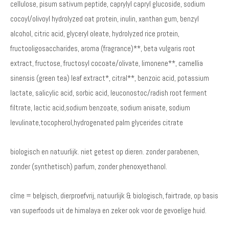
cellulose, pisum sativum peptide, caprylyl capryl glucoside, sodium
cocoyl/olivoyl hydrolyzed oat protein, inulin, xanthan gum, benzyl
alcohol, citric acid, glyceryl oleate, hydrolyzed rice protein,
fructooligosaccharides, aroma (fragrance)**, beta vulgaris root
extract, fructose, fructosyl cocoate/olivate, limonene**, camellia
sinensis (green tea) leaf extract*, citral**, benzoic acid, potassium
lactate, salicylic acid, sorbic acid, leuconostoc/radish root ferment
filtrate, lactic acid,sodium benzoate, sodium anisate, sodium
levulinate,tocopherol,hydrogenated palm glycerides citrate
biologisch en natuurlijk. niet getest op dieren. zonder parabenen,
zonder (synthetisch) parfum, zonder phenoxyethanol.
cîme = belgisch, dierproefvrij, natuurlijk & biologisch, fairtrade, op basis
van superfoods uit de himalaya en zeker ook voor de gevoelige huid.