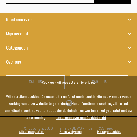
Klantenservice
Mijn account
Categorieën
Over ons
CALL US
EMAIL US
Cookies - wij respecteren je privacy
Wij gebruiken cookies. De essentiële en functionele cookie zijn nodig om de goede
werking van onze website te garanderen. Naast functionele cookies, zijn er ook
analytische cookies voor statistische doeleinden en worden enkel geplaatst met uw
toestemming.
Lees meer over ons Cookiebeleid
© Copyright
2026
- Theme By
DMWS
x
Plus+
-
RSS-feed
Alles accepteren
Alles weigeren
Manage cookies