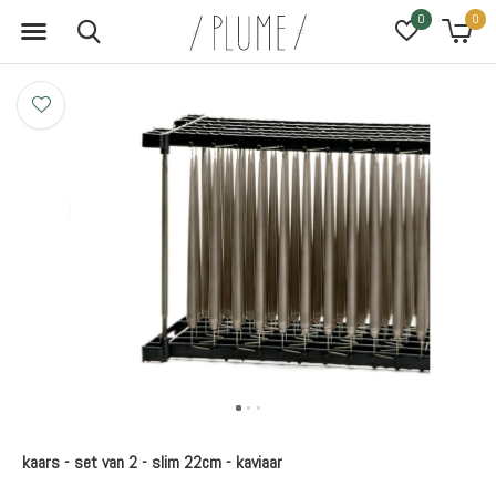
0
0
kaars - set van 2 - slim 22cm - kaviaar