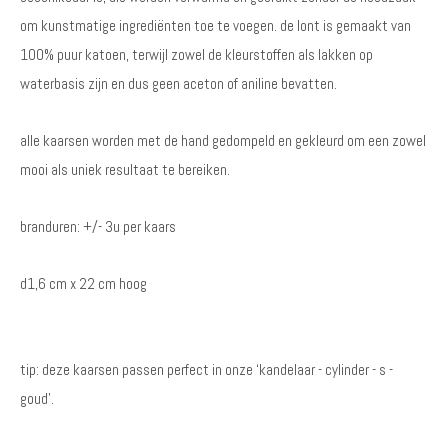
om kunstmatige ingrediënten toe te voegen. de lont is gemaakt van
100% puur katoen, terwijl zowel de kleurstoffen als lakken op
waterbasis zijn en dus geen aceton of aniline bevatten.
alle kaarsen worden met de hand gedompeld en gekleurd om een zowel
mooi als uniek resultaat te bereiken.
branduren: +/- 3u per kaars
d1,6 cm x 22 cm hoog
tip: deze kaarsen passen perfect in onze ‘kandelaar - cylinder - s -
goud’.