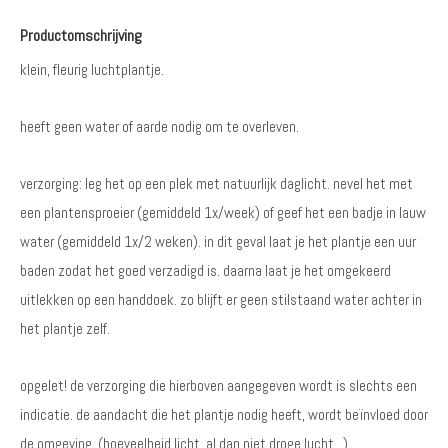
Productomschrijving
klein, fleurig luchtplantje.
heeft geen water of aarde nodig om te overleven.
verzorging: leg het op een plek met natuurlijk daglicht. nevel het met
een plantensproeier (gemiddeld 1x/week) of geef het een badje in lauw
water (gemiddeld 1x/2 weken). in dit geval laat je het plantje een uur
baden zodat het goed verzadigd is. daarna laat je het omgekeerd
uitlekken op een handdoek. zo blijft er geen stilstaand water achter in
het plantje zelf.
opgelet! de verzorging die hierboven aangegeven wordt is slechts een
indicatie. de aandacht die het plantje nodig heeft, wordt beïnvloed door
de omgeving. (hoeveelheid licht, al dan niet droge lucht...)