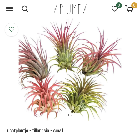
0
0
luchtplantje - tillandsia - small