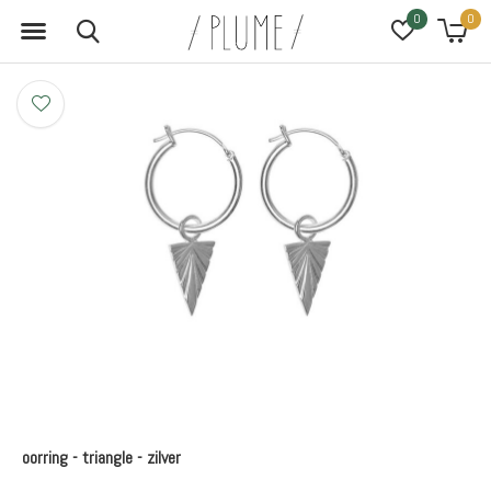
0
0
oorring - triangle - zilver