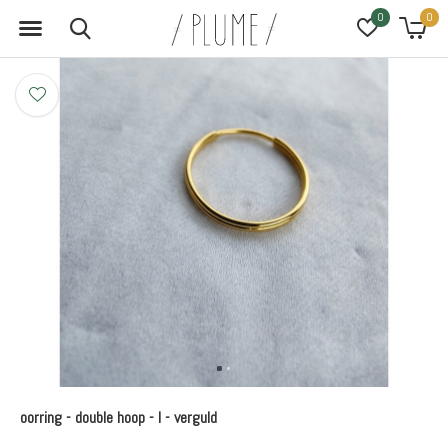
0
0
oorring - double hoop - l - verguld