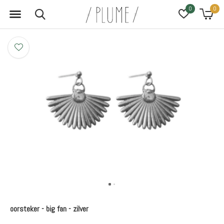
0
0
oorsteker - big fan - zilver