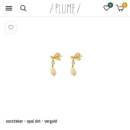
0
0
oorsteker - opal dot - verguld