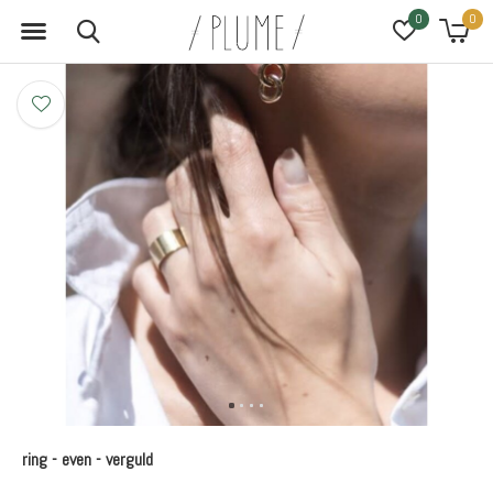
0
0
ring - even - verguld