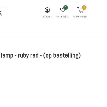
0
0
inloggen
verlanglijst
winkelwagen
lamp - ruby red - (op bestelling)