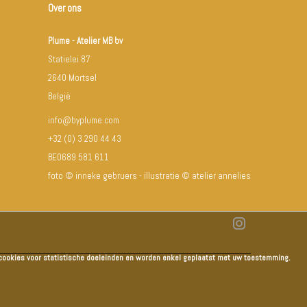
Over ons
Plume - Atelier MB bv
Statielei 87
2640 Mortsel
België
info@byplume.com
+32 (0) 3 290 44 43
BE0689 581 611
foto © inneke gebruers - illustratie © atelier annelies
e cookies voor statistische doeleinden en worden enkel geplaatst met uw toestemming.