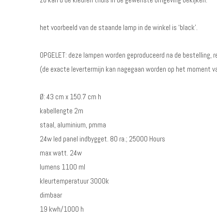
het voorbeeld van de staande lamp in de winkel is ‘black’.
OPGELET: deze lampen worden geproduceerd na de bestelling, r
(de exacte levertermijn kan nagegaan worden op het moment va
Ø: 43 cm x 150.7 cm h
kabellengte 2m
staal, aluminium, pmma
24w led panel indbygget. 80 ra.; 25000 Hours
max watt. 24w
lumens 1100 ml
kleurtemperatuur 3000k
dimbaar
19 kwh/1000 h