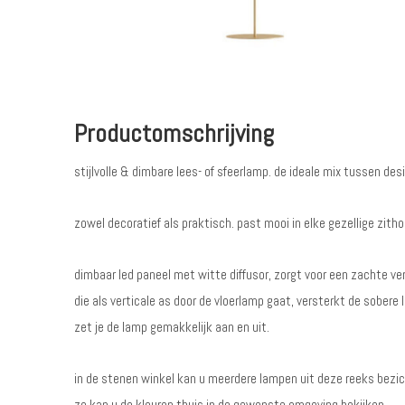
Productomschrijving
stijlvolle & dimbare lees- of sfeerlamp. de ideale mix tussen d
zowel decoratief als praktisch. past mooi in elke gezellige zith
dimbaar led paneel met witte diffusor, zorgt voor een zachte ve
die als verticale as door de vloerlamp gaat, versterkt de sobere 
zet je de lamp gemakkelijk aan en uit.
in de stenen winkel kan u meerdere lampen uit deze reeks bezic
zo kan u de kleuren thuis in de gewenste omgeving bekijken.