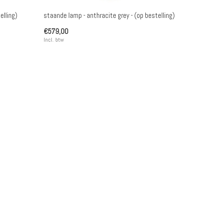
elling)
staande lamp - anthracite grey - (op bestelling)
€579,00
Incl. btw