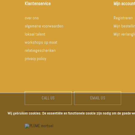
Klantenservice
Mijn accoun
over ons
Registreren
algemene voorwaarden
Mijn bestell
lokaal talent
Mijn verlangli
workshops op maat
relatiegeschenken
privacy policy
CALL US
EMAIL US
Wij gebruiken cookies. De essentiële en functionele cookie zijn nodig om de goede w