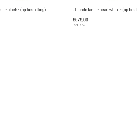
p - black - (op bestelling)
staande lamp - pearl white - (op best
€579,00
Incl. btw