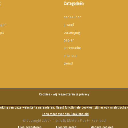
t
Categorieën
cadeaubon
ingen
juweel
jst
verzorging
papier
accessoire
interieur
troost
Cookies - wij respecteren je privacy
erking van onze website te garanderen. Naast functionele cookies, zijn er ook analytisch
Lees meer over ons Cookiebeleid
© Copyright
2026
- Theme By
DMWS
x
Plus+
-
RSS-feed
Alles accepteren
Alles weigeren
Manage cookies