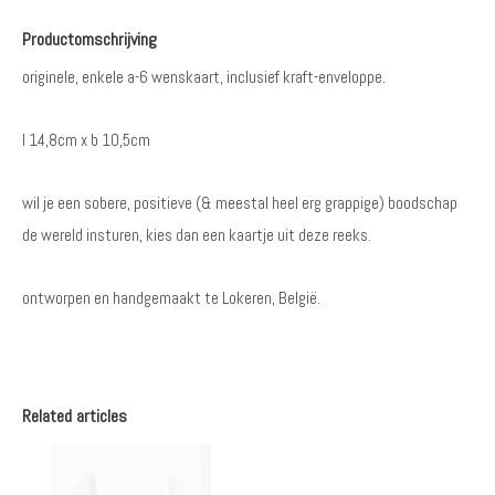
Productomschrijving
originele, enkele a-6 wenskaart, inclusief kraft-enveloppe.
l 14,8cm x b 10,5cm
wil je een sobere, positieve (& meestal heel erg grappige) boodschap
de wereld insturen, kies dan een kaartje uit deze reeks.
ontworpen en handgemaakt te Lokeren, België.
Related articles