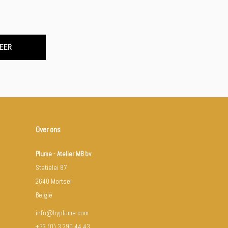
EER
Over ons
Plume - Atelier MB bv
Statielei 87
2640 Mortsel
België
info@byplume.com
+32 (0) 3 290 44 43