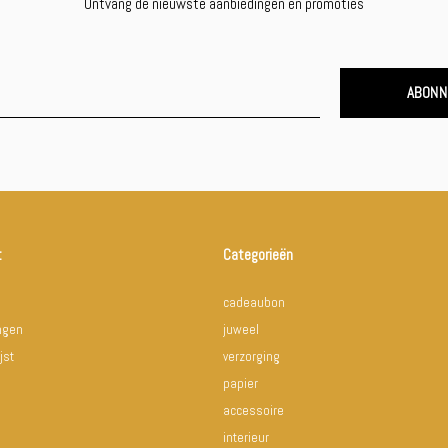
Ontvang de nieuwste aanbiedingen en promoties
ABONN
t
Categorieën
cadeaubon
ingen
juweel
jst
verzorging
papier
accessoire
interieur