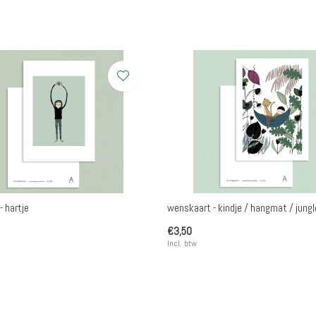
- hartje
wenskaart - kindje / hangmat / jungl
€3,50
Incl. btw