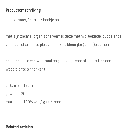
Productomschrijving
ludieke vaas, fleurt elk hoekje op.
met zijn zachte, organische vorm is deze met wol beklede, bubbelende
vaas een charmante plek voor enkele kleurrijke (droog)bloemen.
de combinatie van wol, zand en glas zorgt voor stabiliteit en een
waterdichte binnenkant.
b 6cm x h 17cm
gewicht: 200 g
materiaal: 100% wol / glas / zand
Related articles