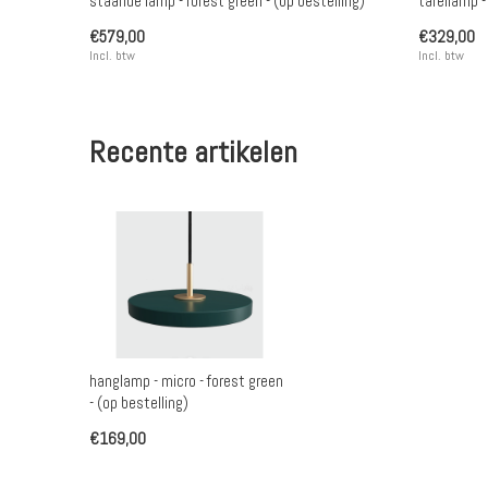
staande lamp - forest green - (op bestelling)
tafellamp -
€579,00
€329,00
Incl. btw
Incl. btw
Recente artikelen
hanglamp - micro - forest green
- (op bestelling)
€169,00