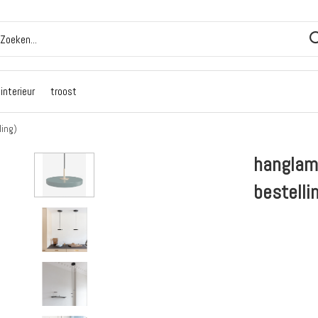
interieur
troost
ling)
hanglamp
bestelli