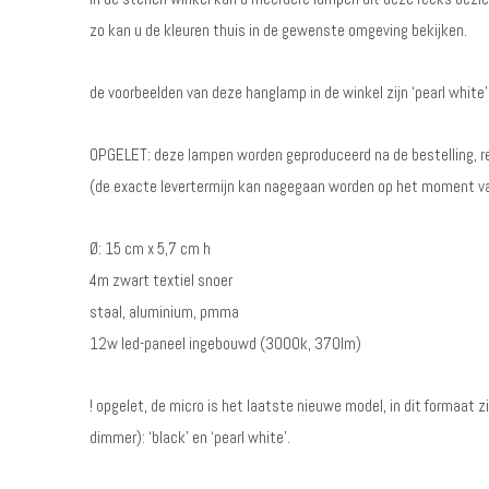
zo kan u de kleuren thuis in de gewenste omgeving bekijken.
de voorbeelden van deze hanglamp in de winkel zijn ‘pearl white’,
OPGELET: deze lampen worden geproduceerd na de bestelling, r
(de exacte levertermijn kan nagegaan worden op het moment va
Ø: 15 cm x 5,7 cm h
4m zwart textiel snoer
staal, aluminium, pmma
12w led-paneel ingebouwd (3000k, 370lm)
! opgelet, de micro is het laatste nieuwe model, in dit formaat 
dimmer): ‘black’ en ‘pearl white’.