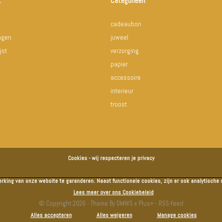
t
Categorieën
cadeaubon
ingen
juweel
jst
verzorging
papier
accessoire
interieur
troost
Cookies - wij respecteren je privacy
erking van onze website te garanderen. Naast functionele cookies, zijn er ook analytisch
Lees meer over ons Cookiebeleid
© Copyright
2026
- Theme By
DMWS
x
Plus+
-
RSS-feed
Alles accepteren
Alles weigeren
Manage cookies