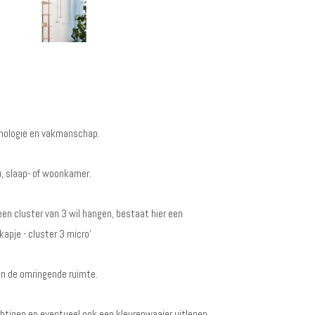
chnologie en vakmanschap.
u, slaap- of woonkamer.
 een cluster van 3 wil hangen, bestaat hier een
apje - cluster 3 micro’
 in de omringende ruimte.
htigen en eventueel ook een kleurenwaaier uitlenen.