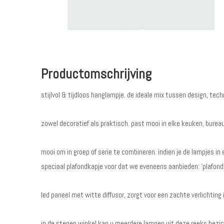
Productomschrijving
stijlvol & tijdloos hanglampje. de ideale mix tussen design, te
zowel decoratief als praktisch. past mooi in elke keuken, burea
mooi om in groep of serie te combineren. indien je de lampjes in
speciaal plafondkapje voor dat we eveneens aanbieden: ‘plafondk
led paneel met witte diffusor, zorgt voor een zachte verlichting
in de stenen winkel kan u meerdere lampen uit deze reeks bezic