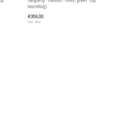
(op
hanglamp - medium - forest green - (op
bestelling)
€359,00
Incl. btw