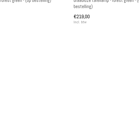
 forest green - (op bestelling)
draadloze tafellamp - forest green - 
bestelling)
€219,00
Incl. btw