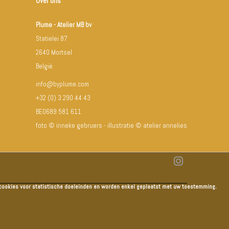
Over ons
Plume - Atelier MB bv
Statielei 87
2640 Mortsel
België
info@byplume.com
+32 (0) 3 290 44 43
BE0689 581 611
foto © inneke gebruers - illustratie © atelier annelies
e cookies voor statistische doeleinden en worden enkel geplaatst met uw toestemming.