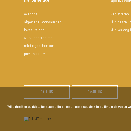
Klantenservice
Mijn accoun
over ons
Registreren
algemene voorwaarden
Mijn bestell
lokaal talent
Mijn verlangli
workshops op maat
relatiegeschenken
privacy policy
CALL US
EMAIL US
Wij gebruiken cookies. De essentiële en functionele cookie zijn nodig om de goede w