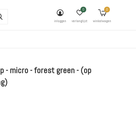
0
0
inloggen
verlanglijst
winkelwagen
 - micro - forest green - (op
ng)