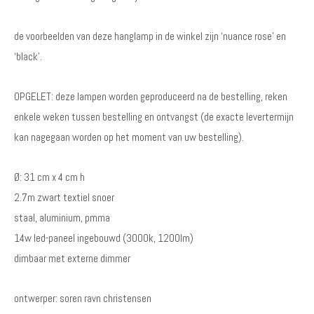
de voorbeelden van deze hanglamp in de winkel zijn ‘nuance rose’ en
‘black’.
OPGELET: deze lampen worden geproduceerd na de bestelling, reken
enkele weken tussen bestelling en ontvangst (de exacte levertermijn
kan nagegaan worden op het moment van uw bestelling).
Ø: 31 cm x 4 cm h
2.7m zwart textiel snoer
staal, aluminium, pmma
14w led-paneel ingebouwd (3000k, 1200lm)
dimbaar met externe dimmer
ontwerper: soren ravn christensen