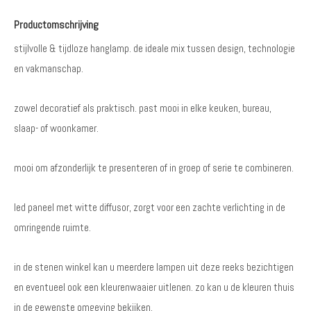
Productomschrijving
stijlvolle & tijdloze hanglamp. de ideale mix tussen design, technologie
en vakmanschap.
zowel decoratief als praktisch. past mooi in elke keuken, bureau,
slaap- of woonkamer.
mooi om afzonderlijk te presenteren of in groep of serie te combineren.
led paneel met witte diffusor, zorgt voor een zachte verlichting in de
omringende ruimte.
in de stenen winkel kan u meerdere lampen uit deze reeks bezichtigen
en eventueel ook een kleurenwaaier uitlenen. zo kan u de kleuren thuis
in de gewenste omgeving bekijken.