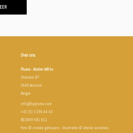
EER
Over ons
Plume - Atelier MB bv
Statielei 87
2640 Mortsel
België
info@byplume.com
+32 (0) 3 290 44 43
BE0689 581 611
foto © inneke gebruers - illustratie © atelier annelies