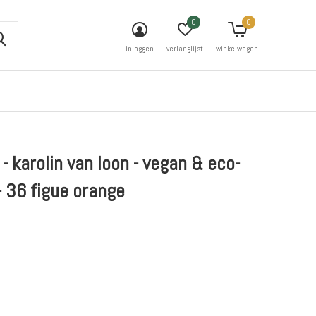
0
0
inloggen
verlanglijst
winkelwagen
 - karolin van loon - vegan & eco-
 - 36 figue orange