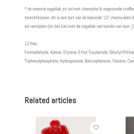
* de meeste nagellak zit vol met chemishe & ongezonde stoffen. 
terechtkomen. dit is een lijst van de bekende ‘12’ chemicaliën d
wil vermijden (en dat kan met de nagellak van karolin van loon ;)
12 free,
Formaldehyde, Xylene, Styrene, Ethyl Tosylamide, Dibutyl Phth
Triphenylphosphate, Hydroquinone, Benzophenone, Toluene, Ca
Related articles