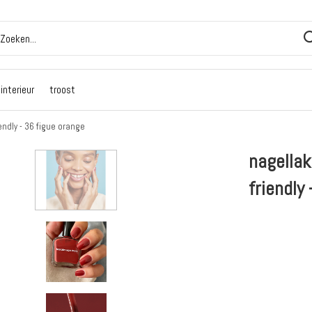
interieur
troost
endly - 36 figue orange
nagellak
friendly