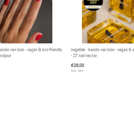
karolin van loon - vegan & eco-friendly
nagellak - karolin van loon - vegan & 
éclipse
- 27 nail nectar
€28,00
Incl. btw