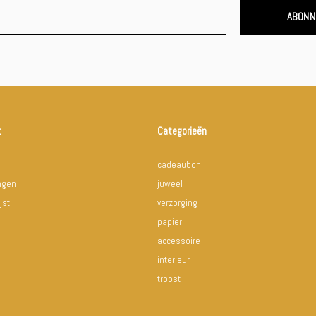
ABONN
t
Categorieën
cadeaubon
ingen
juweel
jst
verzorging
papier
accessoire
interieur
troost