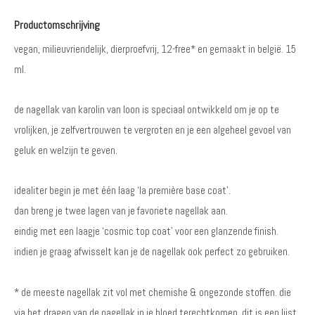
Productomschrijving
vegan, milieuvriendelijk, dierproefvrij, 12-free* en gemaakt in belgië. 15
ml.
de nagellak van karolin van loon is speciaal ontwikkeld om je op te
vrolijken, je zelfvertrouwen te vergroten en je een algeheel gevoel van
geluk en welzijn te geven.
idealiter begin je met één laag ‘la première base coat’.
dan breng je twee lagen van je favoriete nagellak aan.
eindig met een laagje ‘cosmic top coat’ voor een glanzende finish.
indien je graag afwisselt kan je de nagellak ook perfect zo gebruiken.
* de meeste nagellak zit vol met chemishe & ongezonde stoffen. die
via het dragen van de nagellak in je bloed terechtkomen. dit is een lijst